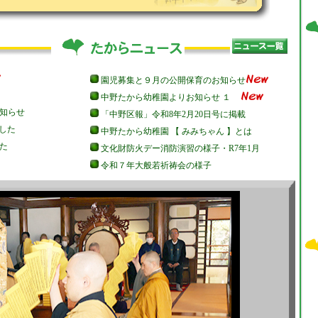
園児募集と９月の公開保育のお知らせ
中野たから幼稚園よりお知らせ １
知らせ
「中野区報」令和8年2月20日号に掲載
した
中野たから幼稚園 【 みみちゃん 】とは
た
文化財防火デー消防演習の様子・R7年1月
令和７年大般若祈祷会の様子
問い合せ