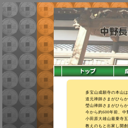
多宝山成願寺の本山
道元禅師さまがひら
瑩山禅師さまがひら
今から約600年前、中
小田原大雄山最乗寺五
教えのもと出家し開