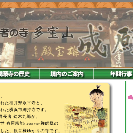
は、
かれた福井県永平寺と、
かれた横浜市總持寺です。
野長者 鈴木九郎が、
世 舂屋宗能
禅師様の
(しょうおくそうのう)
創した、観音様ゆかりの寺です。