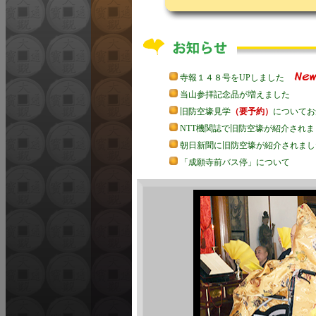
寺報１４８号をUPしました
当山参拝記念品が増えました
旧防空壕見学
（要予約）
についてお
NTT機関誌で旧防空壕が紹介されま
朝日新聞に旧防空壕が紹介されまし
「成願寺前バス停」について
観音奉賛の集い ご案内
成願寺 写仏教室のご案内
フィットネスプログラムのご案内
金曜定例坐禅会は当面休講します
裏千家 茶道教室のご案内
井上坐禅会の日程について
墓地の管理について
団体研修坐禅会についてお知らせ
学術研究振興基金「小笹会」へのお