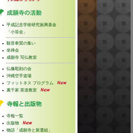
平成記念学術研究振興基金
「小笹会」
観音奉賛の集い
坐禅会
成願寺 写仏教室
仏像彫刻の会
沖縄空手道場
フィットネス プログラム
裏千家 茶道教室
寺報一覧
出版物
物語「成願寺と新選組」